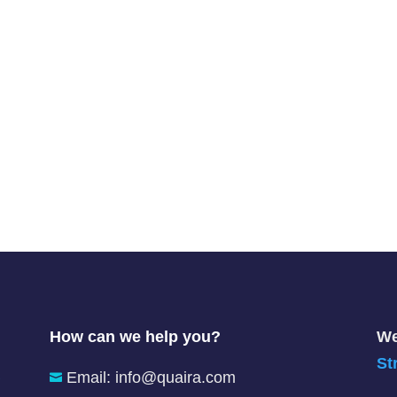
How can we help you?
We
St
Email:
info@quaira.com
